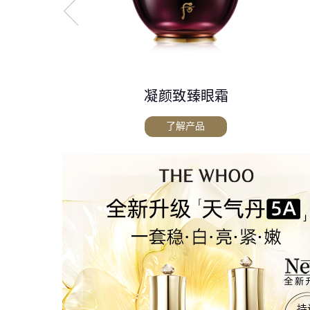
凝颜致臻眼霜
了解产品