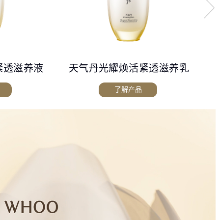
紧透滋养液
天气丹光耀焕活紧透滋养乳
了解产品