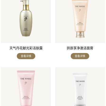
天气丹花献光彩洁肤露
拱辰享净澈洁面膏
查看详情
查看详情