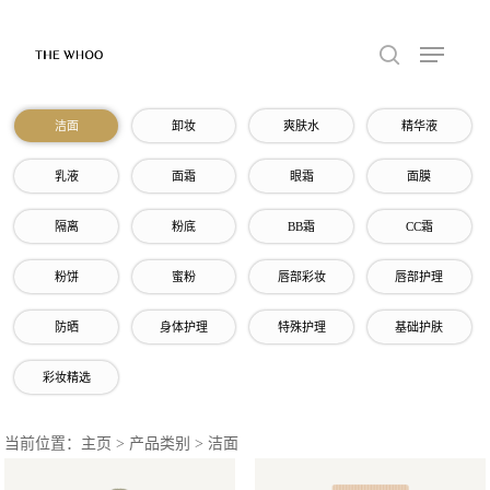
洁面
卸妆
爽肤水
精华液
乳液
面霜
眼霜
面膜
隔离
粉底
BB霜
CC霜
粉饼
蜜粉
唇部彩妆
唇部护理
防晒
身体护理
特殊护理
基础护肤
彩妆精选
当前位置：主页 > 产品类别 > 洁面