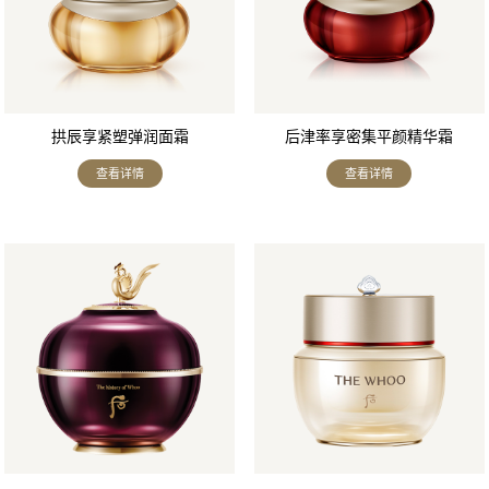
拱辰享紧塑弹润面霜
后津率享密集平颜精华霜
查看详情
查看详情