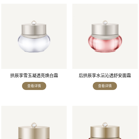
拱辰享雪玉凝透亮焕白霜
后拱辰享水沄沁透舒安面霜
查看详情
查看详情