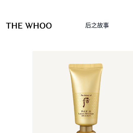
后之故事
首页 > 产品类别 >BB霜/CC霜