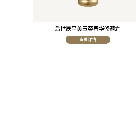
后拱辰享美玉容奢华修颜霜
查看详情