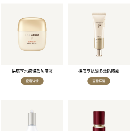
拱辰享水感轻盈防晒液
拱辰享抗皱多效防晒霜
查看详情
查看详情