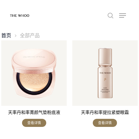
首页
全部产品
天率丹和率菁颜气垫粉底液
天率丹和率提拉紧塑眼霜
查看详情
查看详情