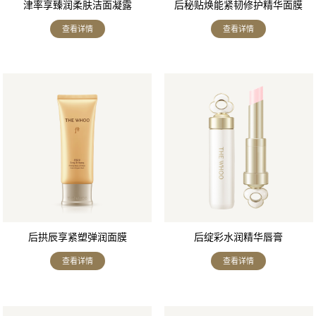
津率享臻润柔肤洁面凝露
后秘贴焕能紧韧修护精华面膜
查看详情
查看详情
后拱辰享紧塑弹润面膜
后绽彩水润精华唇膏
查看详情
查看详情