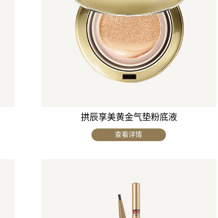
拱辰享美黄金气垫粉底液
查看详情