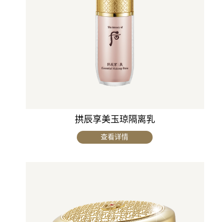
拱辰享美玉琼隔离乳
查看详情