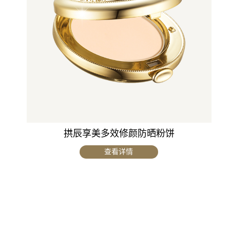
拱辰享美多效修颜防晒粉饼
查看详情