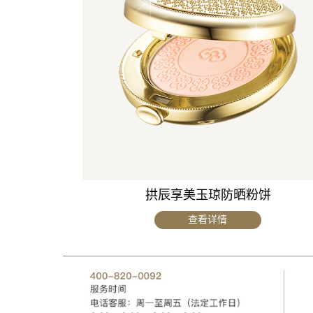
拱辰享美玉琼防晒粉饼
查看详情