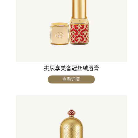
拱辰享美奢冠丝绒唇膏
查看详情