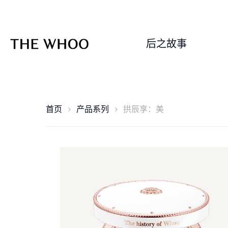
后之故事
首页
产品系列
拱辰享：美