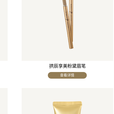
拱辰享美粉黛眉笔
查看详情