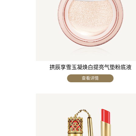
拱辰享雪玉凝焕白提亮气垫粉底液
查看详情