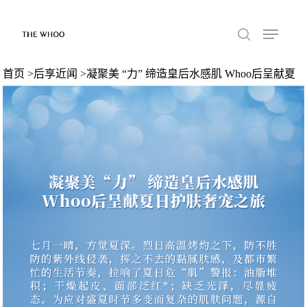
首页
>
后享近闻
>凝聚美 “力” 缔造皇后水感肌 Whoo后呈献夏
日护肤奢宠之旅