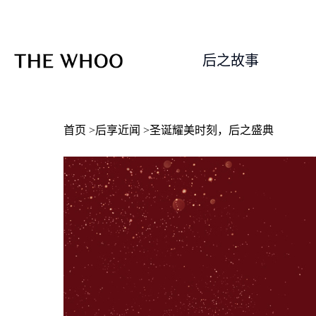
后之故事
首页
>
后享近闻
>圣诞耀美时刻，后之盛典