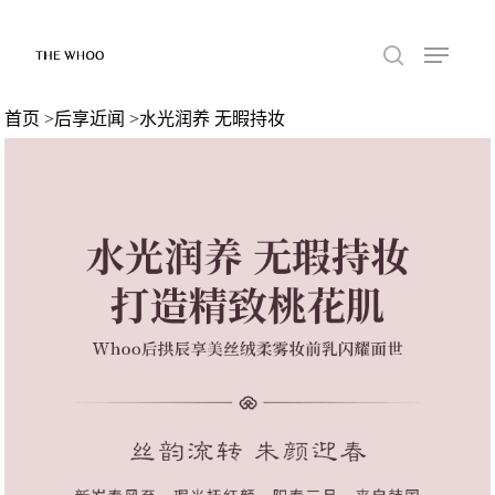
首页
>
后享近闻
>水光润养 无暇持妆