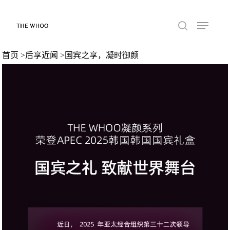
首页
>
后享近闻
>国宾之享，凝时御颜