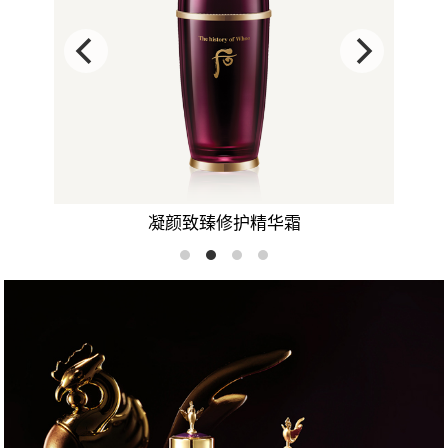
凝颜致臻修护精华霜