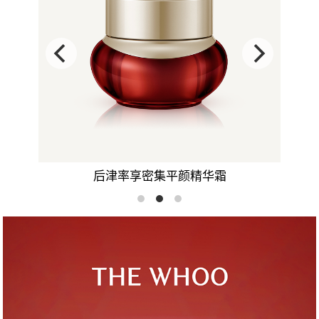
津率享平颜眼膏