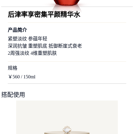
后津率享密集平颜精华水
产品简介
紧塑淡纹 参蕴年轻
深润抗皱 重塑肌底 抵御断崖式衰老
2周强淡纹 4维重塑肌肤
规格
￥560 / 150ml
搭配使用