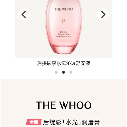
后拱辰享水沄沁透舒安乳