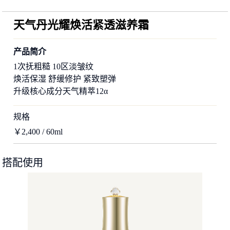
天气丹光耀焕活紧透滋养霜
产品简介
1次抚粗糙 10区淡皱纹
焕活保湿 舒缓修护 紧致塑弹
升级核心成分天气精萃12α
规格
￥2,400 / 60ml
搭配使用