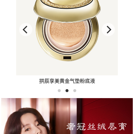
拱辰享美黄金气垫粉底液