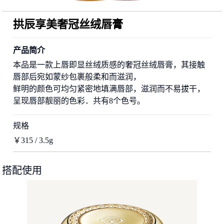
拱辰享美奢冠丝绒唇膏
产品简介
本品是一款上唇即显丝绒质感的奢冠丝绒唇膏，其接触
唇部后宛如蒙纱包裹般柔和而滋润，
鲜明的颜色可均匀紧密地填满唇部，滋润而不易拔干，
呈现唇部靓丽的色彩．共有8个色号。
规格
￥315 / 3.5g
搭配使用