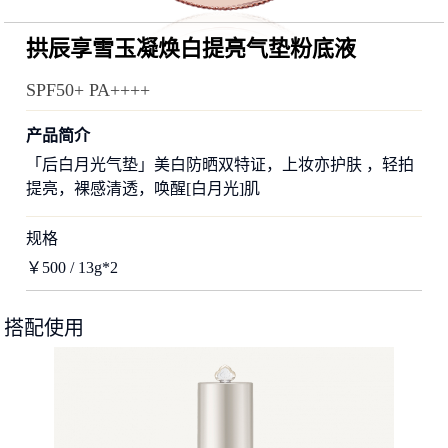
拱辰享雪玉凝焕白提亮气垫粉底液
SPF50+ PA++++
产品简介
「后白月光气垫」美白防晒双特证，上妆亦护肤 ，轻拍
提亮，裸感清透，唤醒[白月光]肌
规格
￥500 / 13g*2
搭配使用