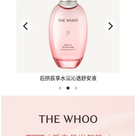
后拱辰享水沄沁透舒安液